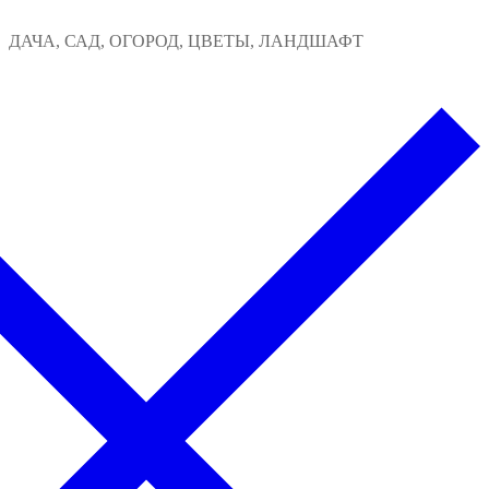
Перейти
Меню
Закрыть
ДАЧА, САД, ОГОРОД, ЦВЕТЫ, ЛАНДШАФТ
к
содержимому