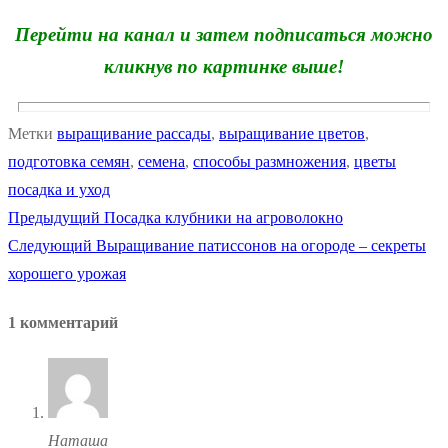
Перейти на канал и затем подписаться можно
кликнув по картинке выше!
Метки
выращивание рассады
,
выращивание цветов
,
подготовка семян
,
семена
,
способы размножения
,
цветы
посадка и уход
Предыдущая
Предыдущий
Посадка клубники на агроволокно
Навигация
Следующая
запись:
Следующий
Выращивание патиссонов на огороде – секреты
по
запись:
хорошего урожая
записям
1 комментарий
Наташа