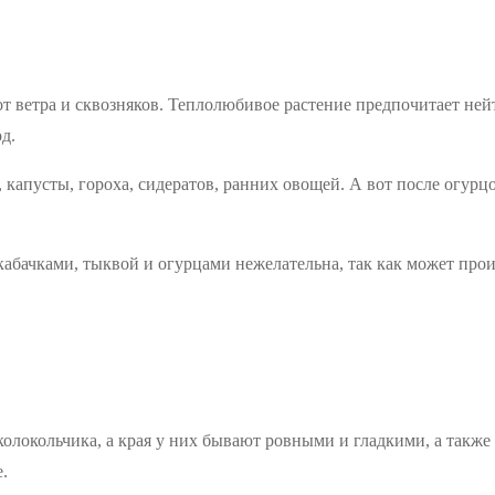
от ветра и сквозняков. Теплолюбивое растение предпочитает не
д.
, капусты, гороха, сидератов, ранних овощей. А вот после огурц
с кабачками, тыквой и огурцами нежелательна, так как может пр
колокольчика, а края у них бывают ровными и гладкими, а также
.