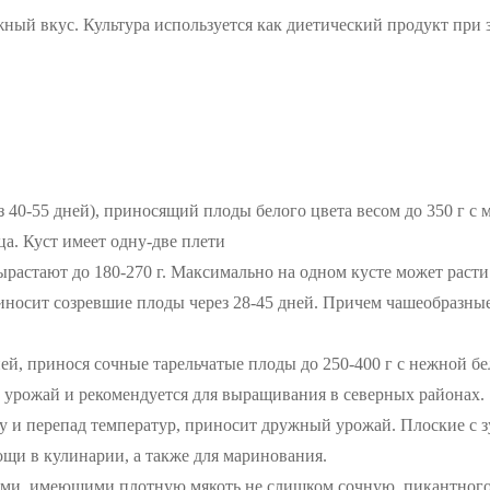
ный вкус. Культура используется как диетический продукт при з
з 40-55 дней), приносящий плоды белого цвета весом до 350 г с
ца. Куст имеет одну-две плети
астают до 180-270 г. Максимально на одном кусте может расти и
носит созревшие плоды через 28-45 дней. Причем чашеобразные 
ней, принося сочные тарельчатые плоды до 250-400 г с нежной 
 урожай и рекомендуется для выращивания в северных районах.
уху и перепад температур, приносит дружный урожай. Плоские с 
вощи в кулинарии, а также для маринования.
ми, имеющими плотную мякоть не слишком сочную, пикантного