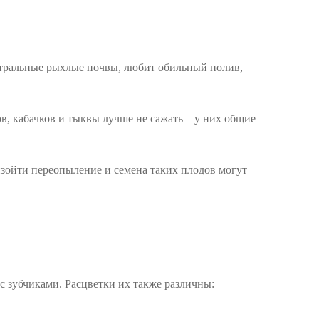
йтральные рыхлые почвы, любит обильный полив,
ов, кабачков и тыквы лучше не сажать – у них общие
оизойти переопыление и семена таких плодов могут
 с зубчиками. Расцветки их также различны: