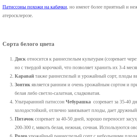
Патиссоны похожи на кабачки
, но имеют более приятный и неж
атеросклерозе.
Сорта белого цвета
Диск
относится к раннеспелым культурам (созревает чере
но с твердой корочкой, что позволяет хранить их 3-4 меся
Каравай
также раннеспелый и урожайный сорт, плоды выр
Зонтик
является ранним и очень урожайным сортом и при
белая либо светло-салатная, сладковатая.
Ультраранний патиссон
Чебурашка
созревает за 35-40 д
холодостойкий, отлично завязывает плоды, дает дружный
Пятачок
созревает за 40-50 дней, хорошо переносит зас
200-300 г, мякоть белая, нежная, сочная. Используются о
Родео
урожайный раннеспелый сорт с небольшими плода