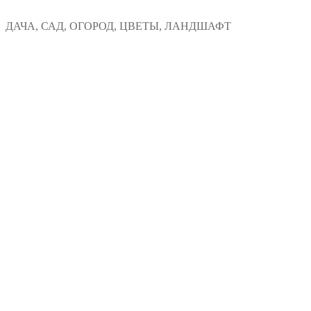
Перейти
Меню
Закрыть
ДАЧА, САД, ОГОРОД, ЦВЕТЫ, ЛАНДШАФТ
к
содержимому