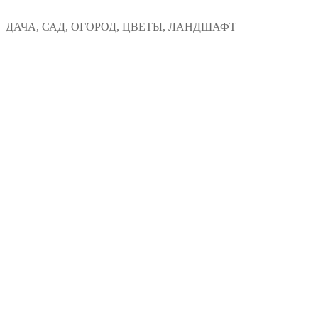
Перейти
Меню
Закрыть
ДАЧА, САД, ОГОРОД, ЦВЕТЫ, ЛАНДШАФТ
к
содержимому